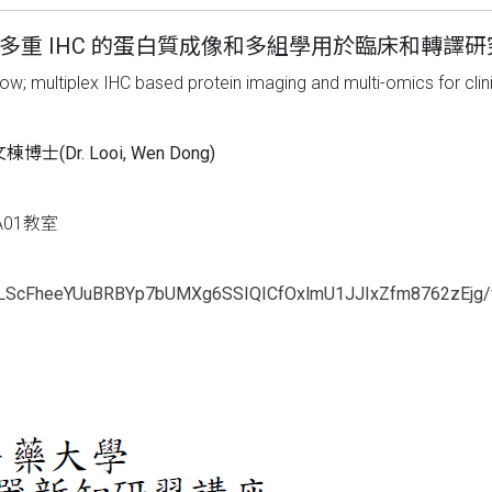
於多重 IHC 的蛋白質成像和多組學用於臨床和轉譯研
w; multiplex IHC based protein imaging and multi-omics for clini
棟博士(Dr. Looi, Wen Dong)
01教室
IpQLScFheeYUuBRBYp7bUMXg6SSIQICfOxlmU1JJIxZfm8762zEjg/