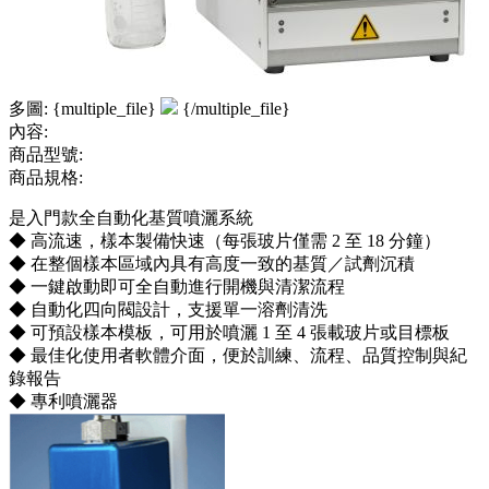
多圖: {multiple_file}
{/multiple_file}
內容:
商品型號:
商品規格:
是入門款全自動化基質噴灑系統
◆ 高流速，樣本製備快速（每張玻片僅需 2 至 18 分鐘）
◆ 在整個樣本區域內具有高度一致的基質／試劑沉積
◆ 一鍵啟動即可全自動進行開機與清潔流程
◆ 自動化四向閥設計，支援單一溶劑清洗
◆ 可預設樣本模板，可用於噴灑 1 至 4 張載玻片或目標板
◆ 最佳化使用者軟體介面，便於訓練、流程、品質控制與紀
錄報告
◆ 專利噴灑器