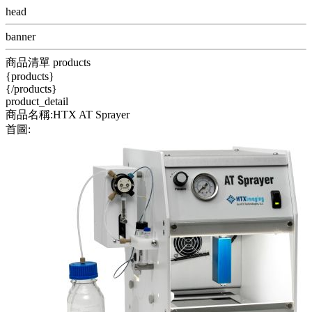
head
banner
商品清單 products
{products}
{/products}
product_detail
商品名稱:HTX AT Sprayer
首圖: