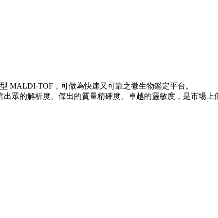
MALDI-TOF，可做為快速又可靠之微生物鑑定平台。
icroflex LRF 有著出眾的解析度、傑出的質量精確度、卓越的靈敏度，是