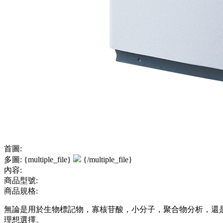
首圖:
多圖: {multiple_file}
{/multiple_file}
內容:
商品型號:
商品規格:
無論是用於生物標記物，寡核苷酸，小分子，聚合物分析，還是微
理想選擇。