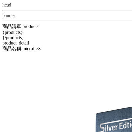
head
banner
商品清單 products
{products}
{/products}
product_detail
商品名稱:microfleX