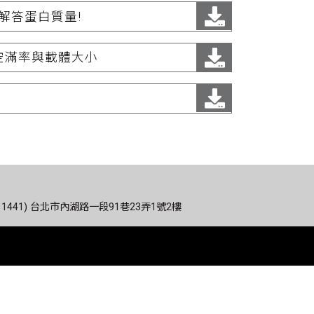
鐘內解答蛋白質量!
藥物的空滿率與載體大小
 (11441) 台北市內湖路一段91巷23弄1號2樓