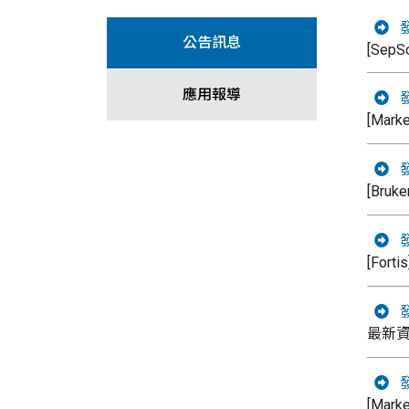
發
公告訊息
[SepS
應用報導
發
[Mar
發
[Bru
發
[Fort
發
最新資
發
[Mark