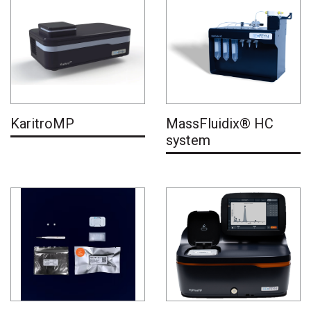
KaritroMP
MassFluidix® HC
system