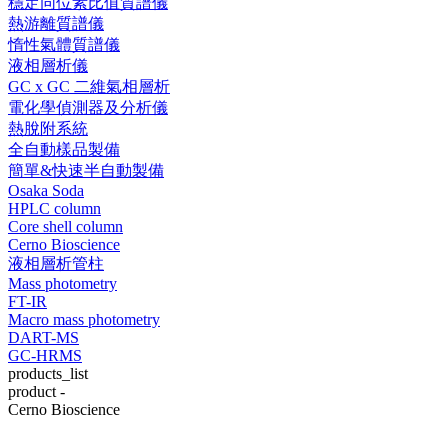
穩定同位素比值質譜儀
熱游離質譜儀
惰性氣體質譜儀
液相層析儀
GC x GC 二維氣相層析
電化學偵測器及分析儀
熱脫附系統
全自動樣品製備
簡單&快速半自動製備
Osaka Soda
HPLC column
Core shell column
Cerno Bioscience
液相層析管柱
Mass photometry
FT-IR
Macro mass photometry
DART-MS
GC-HRMS
products_list
product -
Cerno Bioscience