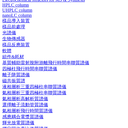
HPLC column
UHPLC column
nanoLC column
樣品導入裝置
樣品前處理
光譜儀
生物傳感器
樣品反應裝置
軟體
組件&耗材
基質輔助雷射脫附游離飛行時間串聯質譜儀
四極柱飛行時間串聯質譜儀
離子阱質譜儀
磁共振質譜
液相層析三重四極柱串聯質譜儀
氣相層析三重四極柱串聯質譜儀
氣相層析高解析質譜儀
選擇離子流動管質譜儀
氣相層析飛行時間質譜儀
感應耦合電漿質譜儀
輝光放電質譜儀