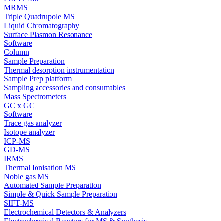
MRMS
Triple Quadrupole MS
Liquid Chromatography
Surface Plasmon Resonance
Software
Column
Sample Preparation
Thermal desorption instrumentation
Sample Prep platform
Sampling accessories and consumables
Mass Spectrometers
GC x GC
Software
Trace gas analyzer
Isotope analyzer
ICP-MS
GD-MS
IRMS
Thermal Ionisation MS
Noble gas MS
Automated Sample Preparation
Simple & Quick Sample Preparation
SIFT-MS
Electrochemical Detectors & Analyzers
Electrochemical Reactors for MS & Synthesis