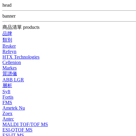
head
banner
商品清單 products
品牌
類別
Bruker
Refeyn
HTX Technologies
Cellenion
Markes
質譜儀
ABB LGR
層析
Syft
Fortis
FMS
Ametek Nu
Zoex
Antec
MALDI TOF/TOF MS
ESI-QTOF MS
ESI-IT MS