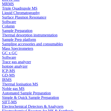
MRMS
Triple Quadrupole MS
Liquid Chromatography
Surface Plasmon Resonance
Software
Column
Sample Preparation
Thermal desorption instrumentation
Sample Prep platform
Sampling accessories and consumables
Mass Spectrometers
GC x GC
Software
Trace gas analyzer
Isotope analyzer
ICP-MS
GD-MS
IRMS
Thermal Ionisation MS
Noble gas MS
Automated Sample Preparation
Simple & Quick Sample Preparation
SIFT-MS
Electrochemical Detectors & Analyzers
Electrochemical Reactors for MS & Synthesis