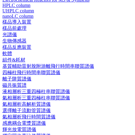
HPLC column
UHPLC column
nanoLC column
樣品導入裝置
樣品前處理
光譜儀
生物傳感器
樣品反應裝置
軟體
組件&耗材
基質輔助雷射脫附游離飛行時間串聯質譜儀
四極柱飛行時間串聯質譜儀
離子阱質譜儀
磁共振質譜
液相層析三重四極柱串聯質譜儀
氣相層析三重四極柱串聯質譜儀
氣相層析高解析質譜儀
選擇離子流動管質譜儀
氣相層析飛行時間質譜儀
感應耦合電漿質譜儀
輝光放電質譜儀