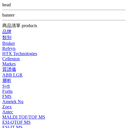
head
banner
商品清單 products
品牌
類別
Bruker
Refeyn
HTX Technologies
Cellenion
Markes
質譜儀
ABB LGR
層析
Syft
Fortis
FMS
Ametek Nu
Zoex
Antec
MALDI TOF/TOF MS
ESI-QTOF MS
ESI-IT MS