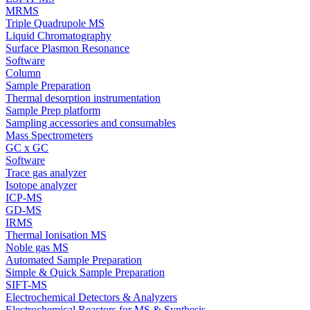
MRMS
Triple Quadrupole MS
Liquid Chromatography
Surface Plasmon Resonance
Software
Column
Sample Preparation
Thermal desorption instrumentation
Sample Prep platform
Sampling accessories and consumables
Mass Spectrometers
GC x GC
Software
Trace gas analyzer
Isotope analyzer
ICP-MS
GD-MS
IRMS
Thermal Ionisation MS
Noble gas MS
Automated Sample Preparation
Simple & Quick Sample Preparation
SIFT-MS
Electrochemical Detectors & Analyzers
Electrochemical Reactors for MS & Synthesis