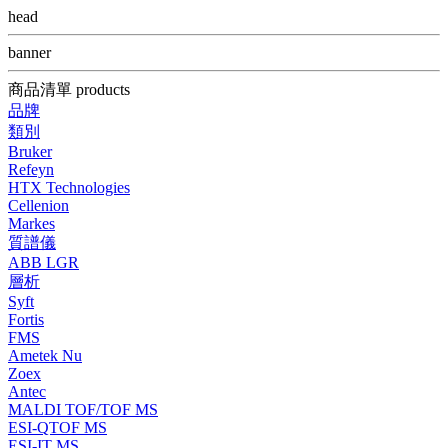
head
banner
商品清單 products
品牌
類別
Bruker
Refeyn
HTX Technologies
Cellenion
Markes
質譜儀
ABB LGR
層析
Syft
Fortis
FMS
Ametek Nu
Zoex
Antec
MALDI TOF/TOF MS
ESI-QTOF MS
ESI-IT MS