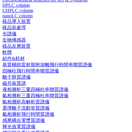
HPLC column
UHPLC column
nanoLC column
樣品導入裝置
樣品前處理
光譜儀
生物傳感器
樣品反應裝置
軟體
組件&耗材
基質輔助雷射脫附游離飛行時間串聯質譜儀
四極柱飛行時間串聯質譜儀
離子阱質譜儀
磁共振質譜
液相層析三重四極柱串聯質譜儀
氣相層析三重四極柱串聯質譜儀
氣相層析高解析質譜儀
選擇離子流動管質譜儀
氣相層析飛行時間質譜儀
感應耦合電漿質譜儀
輝光放電質譜儀